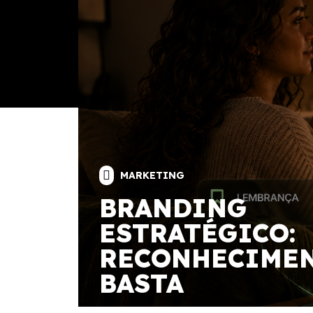
MARKETING
CREATOR EC
QUE O FUTU
INFLUÊNCIA
CONSTRUÍDO
COMUNIDADE
E CONFIANÇ