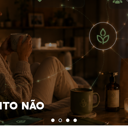
ONOMY: POR
RO DA
 SERÁ
 POR
S, DADOS
A