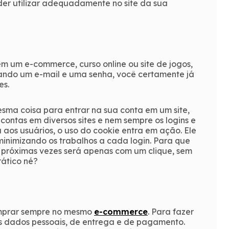
er utilizar adequadamente no site da sua
em um e-commerce, curso online ou site de jogos,
sando um e-mail e uma senha, você certamente já
es.
esma coisa para entrar na sua conta em um site,
ntas em diversos sites e nem sempre os logins e
aos usuários, o uso do cookie entra em ação. Ele
 minimizando os trabalhos a cada login. Para que
s próximas vezes será apenas com um clique, sem
rático né?
mprar sempre no mesmo
e-commerce
. Para fazer
eus dados pessoais, de entrega e de pagamento.