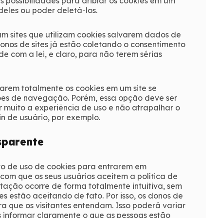
possibilidades para driblar os cookies em um
eles ou poder deletá-los.
 sites que utilizam cookies salvarem dados de
nos de sites já estão coletando o consentimento
e com a lei, e claro, para não terem sérias
rem totalmente os cookies em um site se
ções de navegação. Porém, essa opção deve ser
 muito a experiência de uso e não atrapalhar o
n de usuário, por exemplo.
sparente
xto de uso de cookies para entrarem em
om que os seus usuários aceitem a política de
itação ocorre de forma totalmente intuitiva, sem
es estão aceitando de fato. Por isso, os donos de
ra que os visitantes entendam. Isso poderá variar
s informar claramente o que as pessoas estão