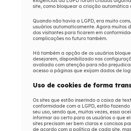
exigências da LGPD foram criadas algumas 
site, como bloquear a criação automática d
Quando não havia a LGPD, era muito comum
usuários automaticamente. Agora muitos do
dos visitantes para ficarem em conformidad
complicações no futuro também.
Há também a opção de os usuários bloquea
desejarem, disponibilizado nas configura
avaliada com atenção para não prejudicar
acesso a páginas que exijam dados de logi
Uso de cookies de forma tran
Os sites que estão inserindo a caixa de te
conformidade com a LGPD, estão fazendo c
seu uso, sendo que, muitas vezes, essa ace
informar ao certo para os usuários o que el
sites precisam ser bem claros e concisos pa
de acordo com a política de cada site, ma