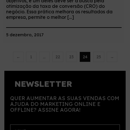
objetivos, e um deles deve ser a busca pela
otimização da taxa de conversão (CRO) do
negócio. Essa prática melhora os resultados da
empresa, permite o melhor […]
5 dezembro, 2017
←
1
…
22
23
24
25
→
NEWSLETTER
QUER AUMENTAR AS SUAS VENDAS COM
AJUDA DO MARKETING ONLINE E
OFFLINE? ASSINE AGORA!