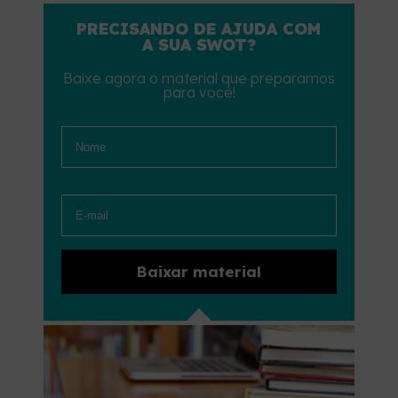
PRECISANDO DE AJUDA COM
A SUA SWOT?
Baixe agora o material que preparamos
para você!