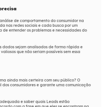
precisa
 análise de comportamento do consumidor na
ida nas redes sociais e cada busca por um
ma de entender os problemas e necessidades do
es dados sejam analisados de forma rápida e
 valiosos que não seriam possíveis sem essa
ma ainda mais certeira com seu público? O
rfil dos consumidores e garante uma comunicação
m adequada e saber quais Leads estão
e acordo com a fase em que eles se encontram na